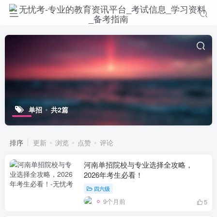
单招
共2篇
排序
更新
浏览
点赞
评论
河南单招院校与专业选择全攻略，
2026年考生必看！
四六级
9个月前
5