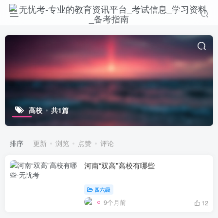
高校
共1篇
排序
更新
浏览
点赞
评论
河南“双高”高校有哪些
四六级
9个月前
12