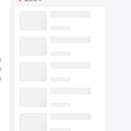
基
职
有