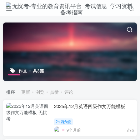
作文
共3篇
排序
更新
浏览
点赞
评论
2025年12月英语四级作文万能模板
四六级
9个月前
5